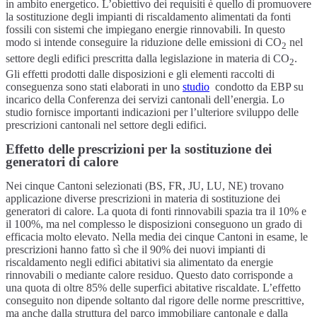
in ambito energetico. L’obiettivo dei requisiti è quello di promuovere
la sostituzione degli impianti di riscaldamento alimentati da fonti
fossili con sistemi che impiegano energie rinnovabili. In questo
modo si intende conseguire la riduzione delle emissioni di CO
nel
2
settore degli edifici prescritta dalla legislazione in materia di CO
.
2
Gli effetti prodotti dalle disposizioni e gli elementi raccolti di
conseguenza sono stati elaborati in uno
studio
condotto da EBP su
incarico della Conferenza dei servizi cantonali dell’energia. Lo
studio fornisce importanti indicazioni per l’ulteriore sviluppo delle
prescrizioni cantonali nel settore degli edifici.
Effetto delle prescrizioni per la sostituzione dei
generatori di calore
Nei cinque Cantoni selezionati (BS, FR, JU, LU, NE) trovano
applicazione diverse prescrizioni in materia di sostituzione dei
generatori di calore. La quota di fonti rinnovabili spazia tra il 10% e
il 100%, ma nel complesso le disposizioni conseguono un grado di
efficacia molto elevato. Nella media dei cinque Cantoni in esame, le
prescrizioni hanno fatto sì che il 90% dei nuovi impianti di
riscaldamento negli edifici abitativi sia alimentato da energie
rinnovabili o mediante calore residuo. Questo dato corrisponde a
una quota di oltre 85% delle superfici abitative riscaldate. L’effetto
conseguito non dipende soltanto dal rigore delle norme prescrittive,
ma anche dalla struttura del parco immobiliare cantonale e dalla