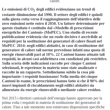
calore.
Le emissioni di CO
degli edifici evidenziano un trend di
2
costante diminuzione dal 1990. Il settore degli edifici è quindi
sulla giusta rotta verso il raggiungimento dell’obiettivo delle
zero emissioni nette entro il 2050. Un fattore determinante per
questo risultato è costituito dal «Modello di prescrizioni
energetiche dei Cantoni» (MoPEC). Uno studio di recente
pubblicazione evidenzia che un ruolo decisivo è ascrivibile ai
requisiti per la sostituzione dei generatori di calore fissati nel
MoPEC 2014: negli edifici abitativi, in caso di sostituzione del
generatore di calore tali norme prevedono infatti una quota di
energie rinnovabili pari al 10%. 22 Cantoni hanno attuato tali
requisiti, in alcuni casi addirittura con condizioni più restrittive.
Sulla scorta delle indicazioni raccolte per cinque Cantoni
selezionati, le esperienze in materia sono state analizzate e
raccolte in un rapporto. Sottolineiamo subito la cosa più
importante: i requisiti funzionano! Nella media dei cinque
Cantoni in esame, le prescrizioni hanno fatto sì che il 90% dei
nuovi impianti di riscaldamento negli edifici abitativi sia
alimentato da energie rinnovabili o mediante calore residuo.
Nel 2015 i direttori cantonali dell’energia hanno approvato per la
prima volta i requisiti in materia di sostituzione dei generatori di
calore. Fino a tale momento non esistevano disposizioni specifiche