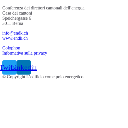
Conferenza dei direttori cantonali dell’energia
Casa dei cantoni
Speichergasse 6
3011 Berna
info@endk.ch
www.endk.ch
Colophon
Informativa sulla privacy
Twitter
Linkedin
© Copyright L’edificio come polo energetico