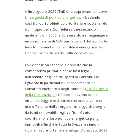
A fine agosto 2022 l’EnDK ha approvato le nuove
Linee guida di politica energetica
, ribadendo
così il proprio obiettivo prioritario e sostenendo
il principio della Confederazione secondo il
quale entro il 2050 la Svizzera dovrà raggiungere
emissioni nette di CO
pari a zero. I dettagli sulle
2
basi fondamentali della politica energetica dei
Cantoni sono disponibili alla voce «
Basi
».
La Costituzione federale prevede che la
competenza primaria per le basi legali
nell’ambito degli edifici spetti ai Cantoni. Ciò
riguarda in particolare il contenimento del
consumo energetico negli immobili (
Art. 89 cpv. 4
della Costituzione
). I Cantoni devono quindi
emanare leggi e ordinanze che prescrivano un
uso efficiente dell’energia o l’impiego di energie
da fonti rinnovabili negli edifici. I Cantoni
coordinano la loro politica energetica per gli
immobili affinché in tutta la Svizzera siano in
vigore misure di tenore analogo. Ad agosto 2022