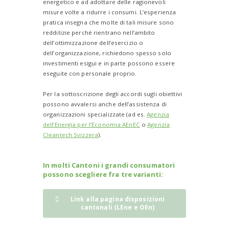
energetico e ad adottare delle ragionevoli
misure volte a ridurre i consumi. L’esperienza
pratica insegna che molte di tali misure sono
redditizie perché rientrano nell’ambito
dell’ottimizzazione dell’esercizio o
dell’organizzazione, richiedono spesso solo
investimenti esigui e in parte possono essere
eseguite con personale proprio.
Per la sottoscrizione degli accordi sugli obiettivi
possono avvalersi anche dell’assistenza di
organizzazioni specializzate (ad es.
Agenzia
dell’Energia per l’Economia AEnEC
o
Agenzia
Cleantech Svizzera
).
In molti Cantoni i grandi consumatori
possono scegliere fra tre varianti:
Link alla pagina disposizioni
cantonali (LEne e OEn)