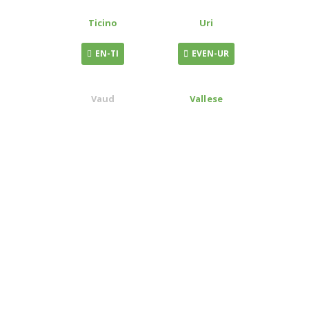
Ticino
Uri
EN-TI
EVEN-UR
Vaud
Vallese
EN-VD
EN-VS
Zurigo
Zugo
EVEN-ZH
EVEN-ZG