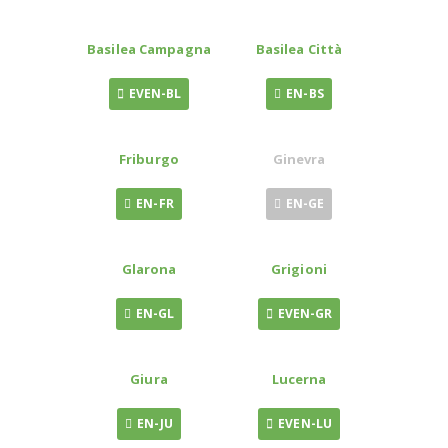
Basilea Campagna
Basilea Città
EVEN-BL
EN-BS
Friburgo
Ginevra
EN-FR
EN-GE
Glarona
Grigioni
EN-GL
EVEN-GR
Giura
Lucerna
EN-JU
EVEN-LU