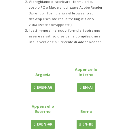
Vi preghiamo di scaricare i formulari sul
vostro PC o Mac e di utilizzare Adobe Reader.
(Aprendo il formulario nel browser o sul
desktop rischiate che le tre lingue siano
visualizzate sovrapposte.)
I dati immessi nei nuovi formulari potranno
essere salvati solo se per la compilazione si
usa la versione più recente di Adobe Reader.
Appenzello
Argovia
Interno
EVEN-AG
EN-AI
Appenzello
Esterno
Berna
EVEN-AR
EN-BE