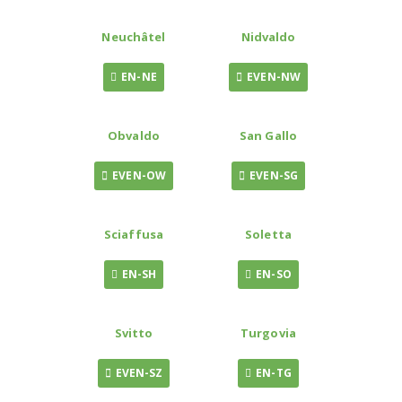
Neuchâtel
Nidvaldo
EN-NE
EVEN-NW
Obvaldo
San Gallo
EVEN-OW
EVEN-SG
Sciaffusa
Soletta
EN-SH
EN-SO
Svitto
Turgovia
EVEN-SZ
EN-TG