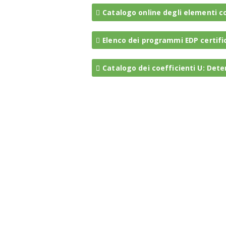
Catalogo online degli elementi co
Elenco dei programmi EDP certific
Catalogo dei coefficienti U: Dete
Per domande tecniche vi preghiamo di rivol