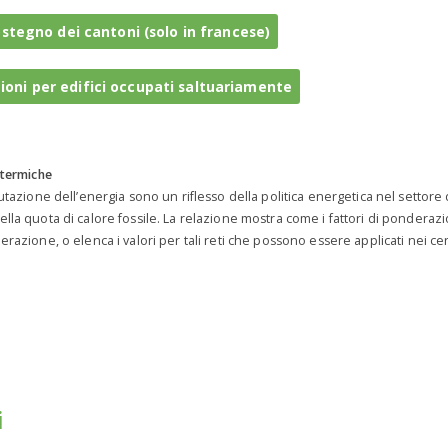
ostegno dei cantoni (solo in francese)
oni per edifici occupati saltuariamente
 termiche
tazione dell’energia sono un riflesso della politica energetica nel settore dell
ella quota di calore fossile. La relazione mostra come i fattori di ponder
razione, o elenca i valori per tali reti che possono essere applicati nei cert
i