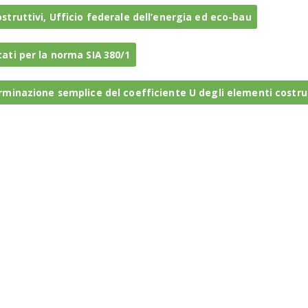
struttivi, Ufficio federale dell’energia ed eco-bau
ati per la norma SIA 380/1
rminazione semplice del coefficiente U degli elementi costrut
gervi direttamente al
servizio dell’energia
del vostro Cantone.