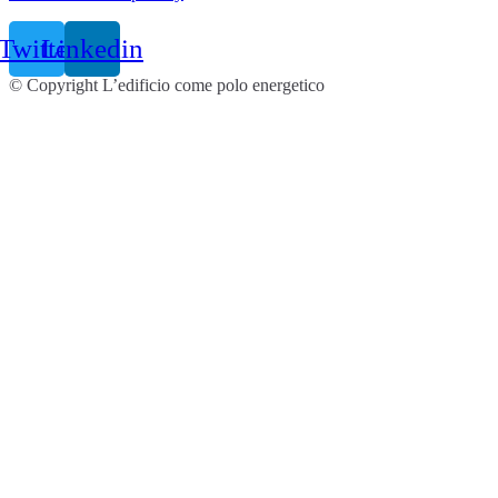
Twitter
Linkedin
© Copyright L’edificio come polo energetico