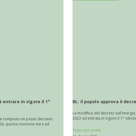
 entrare in vigore il 1°
BL: il popolo approva il decr
La modifica del decreto sull’energia
2023 ed entrata in vigore il 1° ottobr
ha compiuto un passo decisivo:
26, questa revisione mira ad
Segue più avanti