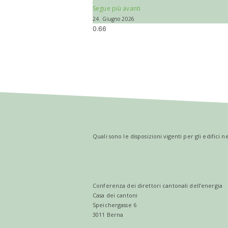
Segue più avanti
24. Giugno 2026
Quali sono le disposizioni vigenti per gli edifici 
Conferenza dei direttori cantonali dell’energia
Casa dei cantoni
Speichergasse 6
3011 Berna