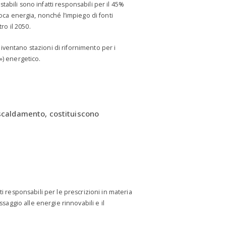
stabili sono infatti responsabili per il 45%
oca energia, nonché l’impiego di fonti
ro il 2050.
ventano stazioni di rifornimento per i
b») energetico.
riscaldamento, costituiscono
i responsabili per le prescrizioni in materia
saggio alle energie rinnovabili e il