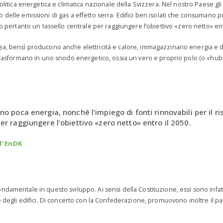
olitica energetica e climatica nazionale della Svizzera. Nel nostro Paese gli 
 delle emissioni di gas a effetto serra. Edifici ben isolati che consumano p
no pertanto un tassello centrale per raggiungere l’obiettivo «zero netto» ent
ia, bensì producono anche elettricità e calore, immagazzinano energia e di
ici si trasformano in uno snodo energetico, ossia un vero e proprio polo (o «hu
no poca energia, nonché l’impiego di fonti rinnovabili per il 
er raggiungere l’obiettivo «zero netto» entro il 2050.
l' EnDK
ndamentale in questo sviluppo. Ai sensi della Costituzione, essi sono infatt
e degli edifici. Di concerto con la Confederazione, promuovono inoltre il pas