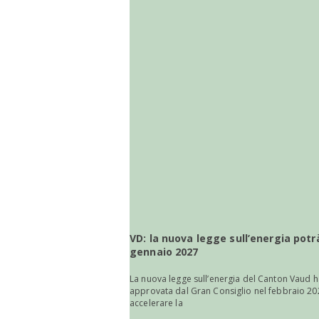
VD: la nuova legge sull’energia potrà
gennaio 2027
La nuova legge sull’energia del Canton Vaud 
approvata dal Gran Consiglio nel febbraio 20
accelerare la