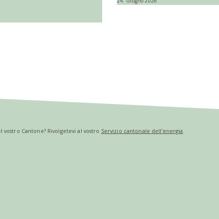
24. Giugno 2026
nel vostro Cantone? Rivolgetevi al vostro
Servizio cantonale dell’energia
.