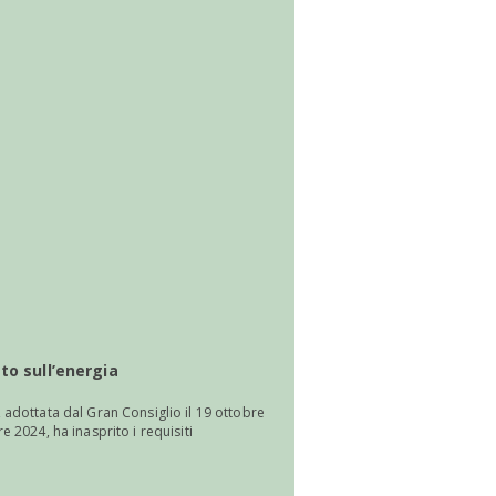
eto sull’energia
, adottata dal Gran Consiglio il 19 ottobre
e 2024, ha inasprito i requisiti