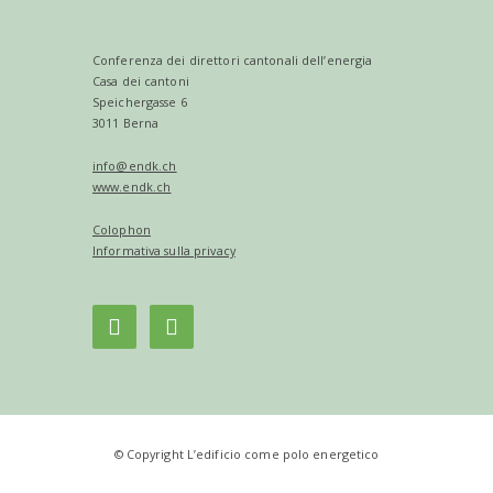
Conferenza dei direttori cantonali dell’energia
Casa dei cantoni
Speichergasse 6
3011 Berna
info@endk.ch
www.endk.ch
Colophon
Informativa sulla privacy
© Copyright L’edificio come polo energetico