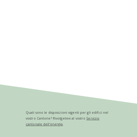
Quali sono le disposizioni vigenti per gli edifici nel
vostro Cantone? Rivolgetevi al vostro
Servizio
cantonale dell’energia
.